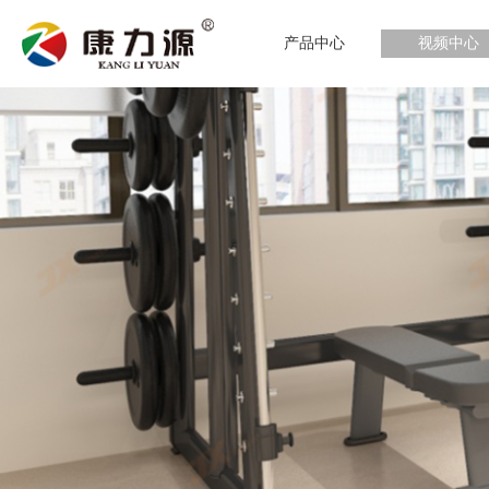
产品中心
视频中心