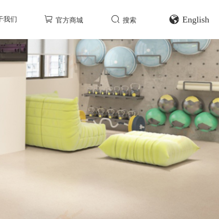
English
于我们
官方商城
搜索