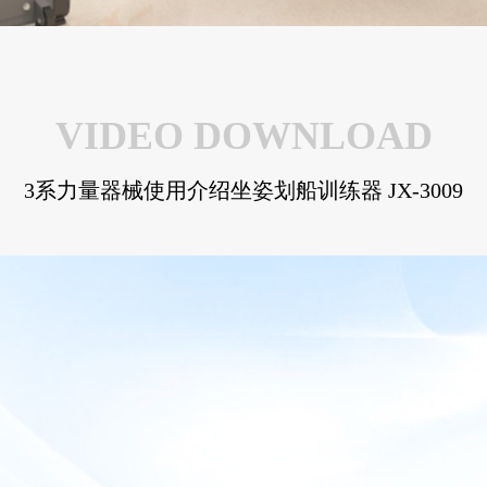
VIDEO DOWNLOAD
3系力量器械使用介绍坐姿划船训练器 JX-3009