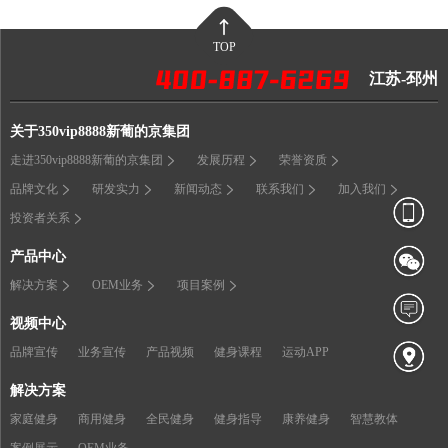
TOP
江苏-邳州
关于350vip8888新葡的京集团
走进350vip8888新葡的京集团
发展历程
荣誉资质
品牌文化
研发实力
新闻动态
联系我们
加入我们
投资者关系
产品中心
解决方案
OEM业务
项目案例
视频中心
品牌宣传
业务宣传
产品视频
健身课程
运动APP
解决方案
家庭健身
商用健身
全民健身
健身指导
康养健身
智慧教体