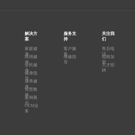
解决方
服务支
关注我
案
持
们
家庭健
客户服
售后电
身
务
话
商用健
维修指
招商加
身
导
盟
全民健
人才招
身
聘
健身指
导
康养健
身
智慧教
体
案例展
示
OEM业
务