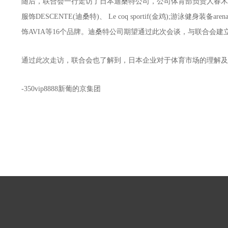
随后，联合会一行走访了日本迪桑特公司，公司体育部负责人春木
服饰DESCENTE(迪桑特)、 Le coq sportif(金鸡);游泳健身装备a
饰AVIA等16个品牌。迪桑特公司期望通过此次会谈，与联合会建
通过此次走访，联合会也了解到，日本企业对于体育市场的理解及
-350vip8888新葡的京集团