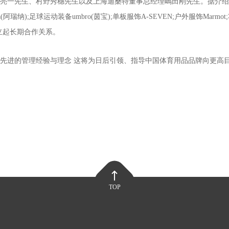
亮一先生、村野秀穗先生以及上海迪桑特董事总经理嶋田刚先生。据介绍
rena(阿瑞纳);足球运动装备umbro(茵宝);单板服饰A-SEVEN;户外服饰Marmo
立起长期合作关系。
先进的管理经验与理念 这将为日后引领、指导中国体育用品品牌向更高
TOP