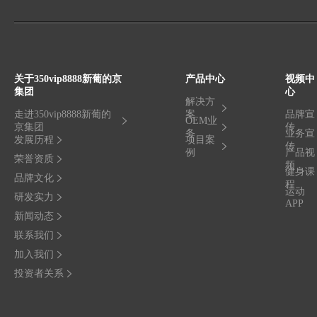
关于350vip8888新葡的京
产品中心
视频中
集团
心
解决方
走进350vip8888新葡的
案
品牌宣
OEM业
京集团
传
务
业务宣
发展历程
项目案
传
例
产品视
荣誉资质
频
健身课
品牌文化
程
运动
研发实力
APP
新闻动态
联系我们
加入我们
投资者关系